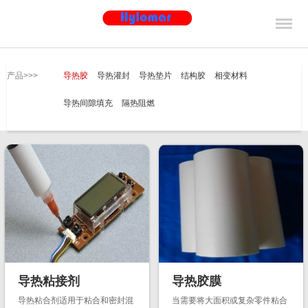
产品>>>
导热胶
导热灌封
导热垫片
结构胶
相变材料
导热间隙填充
隔热阻燃
导热粘接剂
导热胶膜
导热粘合剂适用于粘合和密封混
当需要将大面积或复杂零件粘合