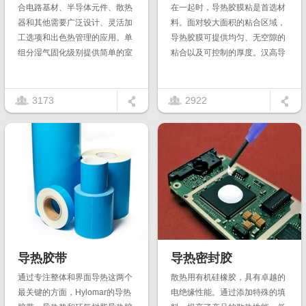
合电路基材、半导体元件、散热
在一起时，导热胶膜粘是首选材
器和其他需要广泛设计、灵活加
料。面对较大面积的粘合区域，
工选项和出色热管理的应用。单
导热胶膜可提供均匀、无空隙的
组分湿气固化级别提供简单的室
粘合以及可控制的厚度。汉高导
温加工，以最大限度地降低成
热胶膜提供定制化预切割形式，
本。单组分和双组分热固化解决
清洁、无废料、易于加工且综合
方案有...
成本...
3173
2922
导热胶带
导热密封胶
通过专注整体和界面导热这两个
散热用有机硅橡胶，具有卓越的
最关键的方面，Hylomar的导热
电绝缘性能。通过添加特殊的填