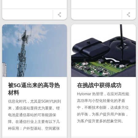
高器件散热性能。比如导热石墨
片，...
被5G逼出来的高导热
在挑战中获得成功
材料
Hylomar 热管理，在应对高性能
高功率与小型化轻量化的矛盾
信息化时代，尤其是5G时代的到
中，不断技术创新，达成多方位
来，通信基站显得尤为重要。锂
的平衡，为客户提升用户体验，
电池是通信基站的可靠能源保
为客户提升更多的想象空间。
障。在通信行业上主要有以下几
种应用：户外型基站、空间紧张
的室内及屋顶宏基站、直流供电