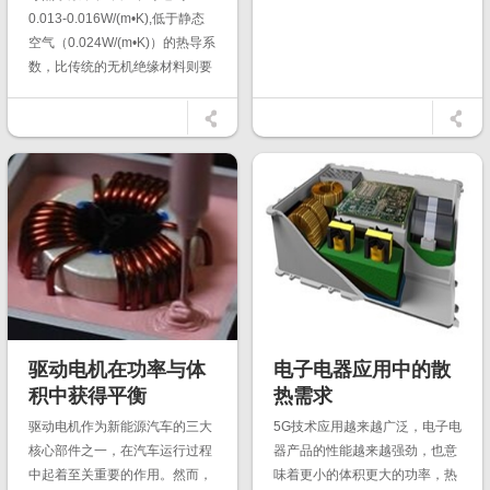
0.013-0.016W/(m•K),低于静态
空气（0.024W/(m•K)）的热导系
数，比传统的无机绝缘材料则要
低2-3个数量级。
驱动电机在功率与体
电子电器应用中的散
积中获得平衡
热需求
驱动电机作为新能源汽车的三大
5G技术应用越来越广泛，电子电
核心部件之一，在汽车运行过程
器产品的性能越来越强劲，也意
中起着至关重要的作用。然而，
味着更小的体积更大的功率，热