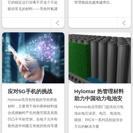
它的稳定运行却离不开这个不起
管理挑战也越来越突出。
眼但常见的材料——导热环氧灌
封胶。
应对5G手机的挑战
Hylomar 热管理材料
助力中国动力电池安
Hylomar高导热性能的导热界面
全升级
材料，主要用于填补两种材料接
Hylomar粘合剂部门提供动力电
合或接触时产生的微空隙及表面
池从电芯涂层、电芯、电池包、
凹凸不平的空洞，在电子元件和
模组、PACK一系列流程提供全
散热器件间建立有效的热传导通
方位的解决方案
道，大幅降低传热接触热阻，提