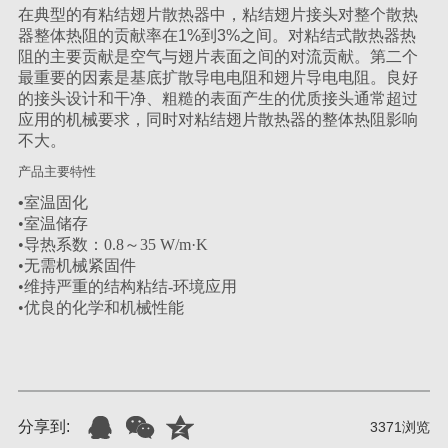
在典型的有粘结翅片散热器中，粘结翅片接头对整个散热
器整体热阻的贡献率在1%到3%之间。对粘结式散热器热
阻的主要贡献是空气与翅片表面之间的对流贡献。第二个
最重要的因素是基底扩散导电电阻和翅片导电电阻。良好
的接头设计和干净、粗糙的表面产生的优质接头通常超过
应用的机械要求，同时对粘结翅片散热器的整体热阻影响
不大。
产品主要特性
•
室温固化
•室温储存
•导热系数：0.8～35 W/m·K
•无需机械
紧固件
•维持严重的结构粘结-
环境应用
•优良的化学和机械性能
分享到:
3371
浏览